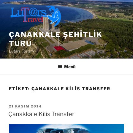
İçeriğe
geç
ÇANAKKALE ŞEHITLIK
TURU
Lutars Turizm
Menü
ETIKET:
ÇANAKKALE KILIS TRANSFER
YAYIM
21 KASIM 2014
TARIHI
Çanakkale Kilis Transfer