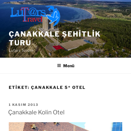
İçeriğe
geç
ÇANAKKALE ŞEHITLIK
TURU
Lutars Turizm
Menü
ETIKET:
ÇANAKKALE 5* OTEL
YAYIM
1 KASIM 2013
TARIHI
Çanakkale Kolin Otel