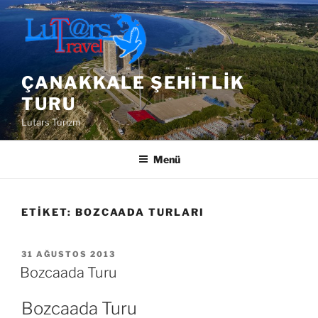
İçeriğe
geç
ÇANAKKALE ŞEHITLIK
TURU
Lutars Turizm
Menü
ETIKET:
BOZCAADA TURLARI
YAYIM
31 AĞUSTOS 2013
TARIHI
Bozcaada Turu
Bozcaada Turu