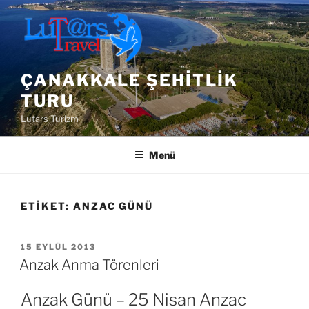
İçeriğe
geç
ÇANAKKALE ŞEHITLIK
TURU
Lutars Turizm
Menü
ETIKET:
ANZAC GÜNÜ
YAYIM
15 EYLÜL 2013
TARIHI
Anzak Anma Törenleri
Anzak Günü – 25 Nisan Anzac