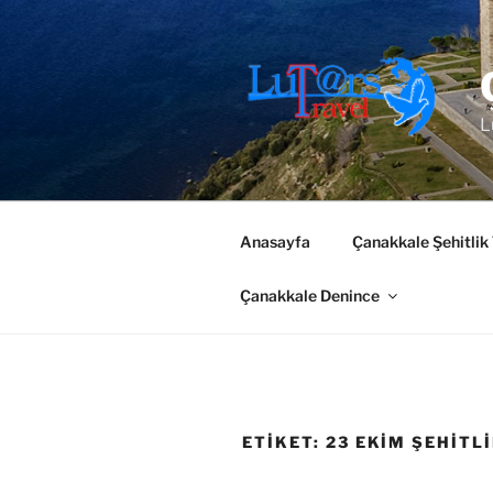
İçeriğe
geç
L
Anasayfa
Çanakkale Şehitlik
Çanakkale Denince
ETIKET:
23 EKIM ŞEHITL