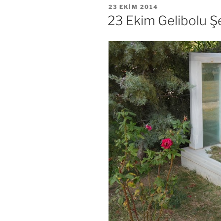
YAYIM
23 EKIM 2014
TARIHI
23 Ekim Gelibolu Şe