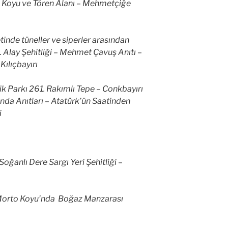
c Koyu ve Tören Alanı – Mehmetçiğe
etinde tüneller ve siperler arasından
7. Alay Şehitliği – Mehmet Çavuş Anıtı –
Kılıçbayırı
 Parkı 261. Rakımlı Tepe – Conkbayırı
nda Anıtları – Atatürk’ün Saatinden
i
Soğanlı Dere Sargı Yeri Şehitliği –
 Morto Koyu’nda Boğaz Manzarası