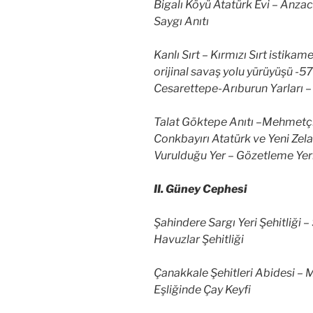
Bigalı Köyü Atatürk Evi – Anza
Saygı Anıtı
Kanlı Sırt – Kırmızı Sırt istikam
orijinal savaş yolu yürüyüşü -5
Cesarettepe-Arıburun Yarları – 
Talat Göktepe Anıtı –Mehmetçik
Conkbayırı Atatürk ve Yeni Zela
Vurulduğu Yer – Gözetleme Yer
II. Güney Cephesi
Şahindere Sargı Yeri Şehitliği – 
Havuzlar Şehitliği
Çanakkale Şehitleri Abidesi –
Eşliğinde Çay Keyfi