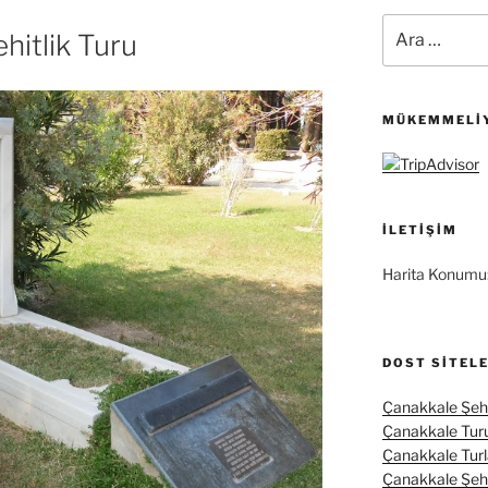
Ara:
hitlik Turu
MÜKEMMELIY
İLETIŞIM
Harita Konumu
DOST SITEL
Çanakkale Şehi
Çanakkale Tur
Çanakkale Turl
Çanakkale Şehit