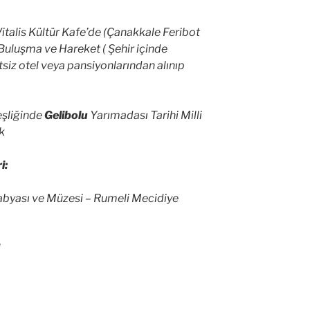
italis Kültür Kafe’de (Çanakkale Feribot
 Buluşma ve Hareket ( Şehir içinde
siz otel veya pansiyonlarından alınıp
şliğinde
Gelibolu
Yarımadası Tarihi Milli
uk
i:
abyası ve Müzesi – Rumeli Mecidiye