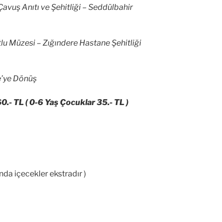
avuş Anıtı ve Şehitliği – Seddülbahir
lu Müzesi – Zığındere Hastane Şehitliği
e’ye Dönüş
60.- TL ( 0-6 Yaş Çocuklar 35.- TL )
da içecekler ekstradır )