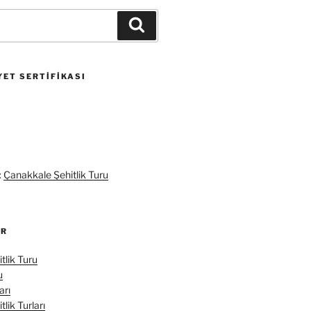
Ara
ET SERTIFIKASI
:
Çanakkale Şehitlik Turu
ER
tlik Turu
u
arı
lik Turları