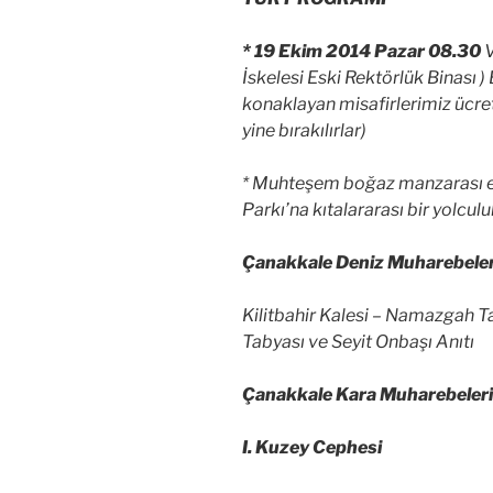
* 19 Ekim 2014 Pazar 08.30
V
İskelesi Eski Rektörlük Binası )
konaklayan misafirlerimiz ücret
yine bırakılırlar)
* Muhteşem boğaz manzarası e
Parkı’na kıtalararası bir yolcul
Çanakkale Deniz Muharebeler
Kilitbahir Kalesi – Namazgah T
Tabyası ve Seyit Onbaşı Anıtı
Çanakkale Kara Muharebeleri
I. Kuzey Cephesi