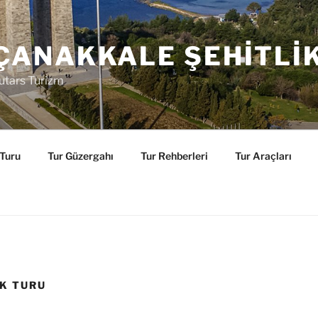
ÇANAKKALE ŞEHITLI
utars Turizm
 Turu
Tur Güzergahı
Tur Rehberleri
Tur Araçları
IK TURU