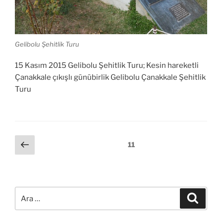
Gelibolu Şehitlik Turu
15 Kasım 2015 Gelibolu Şehitlik Turu; Kesin hareketli
Çanakkale çıkışlı günübirlik Gelibolu Çanakkale Şehitlik
Turu
Yazı
Önceki
Sayfa
11
sayfa
gezinmesi
Ara:
Ara