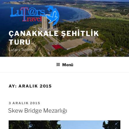
İçeriğe
geç
ÇANAKKALE ŞEHITLIK
TURU
Lutars Turizm
Menü
AY:
ARALIK 2015
YAYIM
3 ARALIK 2015
TARIHI
Skew Bridge Mezarlığı