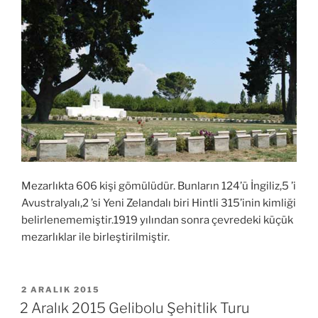
Mezarlıkta 606 kişi gömülüdür. Bunların 124’ü İngiliz,5 ’i
Avustralyalı,2 ’si Yeni Zelandalı biri Hintli 315’inin kimliği
belirlenememiştir.1919 yılından sonra çevredeki küçük
mezarlıklar ile birleştirilmiştir.
YAYIM
2 ARALIK 2015
TARIHI
2 Aralık 2015 Gelibolu Şehitlik Turu