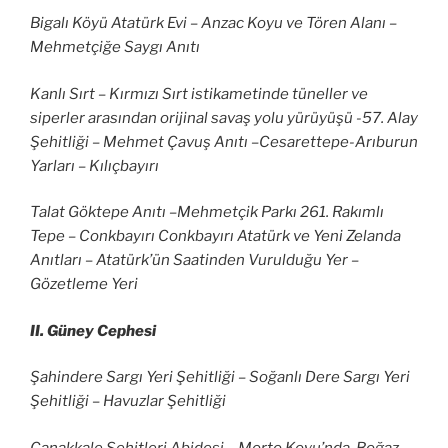
Bigalı Köyü Atatürk Evi – Anzac Koyu ve Tören Alanı –
Mehmetçiğe Saygı Anıtı
Kanlı Sırt – Kırmızı Sırt istikametinde tüneller ve
siperler arasından orijinal savaş yolu yürüyüşü -57. Alay
Şehitliği – Mehmet Çavuş Anıtı –Cesarettepe-Arıburun
Yarları – Kılıçbayırı
Talat Göktepe Anıtı –Mehmetçik Parkı 261. Rakımlı
Tepe – Conkbayırı Conkbayırı Atatürk ve Yeni Zelanda
Anıtları – Atatürk’ün Saatinden Vurulduğu Yer –
Gözetleme Yeri
II. Güney Cephesi
Şahindere Sargı Yeri Şehitliği – Soğanlı Dere Sargı Yeri
Şehitliği – Havuzlar Şehitliği
Çanakkale Şehitleri Abidesi – Morto Koyu’nda Boğaz