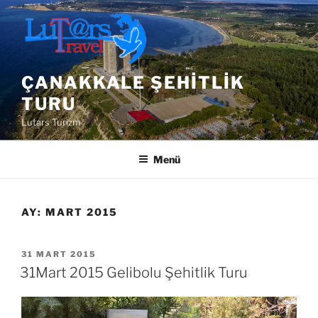
İçeriğe
geç
ÇANAKKALE ŞEHITLIK
TURU
Lutars Turizm
Menü
AY:
MART 2015
YAYIM
31 MART 2015
TARIHI
31Mart 2015 Gelibolu Şehitlik Turu