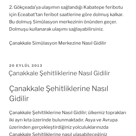
2. Gökçeada’ya ulaşımın sağlandığı Kabatepe feribotu
için Eceabat’tan feribot saatlerine göre dolmuş kalkar.
Bu dolmuş Simülasyon merkezinin önünden geçer.
Dolmuşu kullanarak ulaşımı sağlayabilirsiniz.
Çanakkale Simülasyon Merkezine Nasıl Gidilir
YAYIM
20 EYLÜL 2013
TARIHI
Çanakkale Şehitliklerine Nasıl Gidilir
Çanakkale Şehitliklerine Nasıl
Gidilir
Çanakkale Şehitliklerine Nasıl Gidilir; ülkemiz toprakları
iki ayrı kıta üzerinde bulunmaktadır. Asya ve Avrupa
üzerinden gerçekleştirdiğiniz yolculuklarınızda
Çanakkale Şehitliklerine nasıl ulaşabileceğiniz