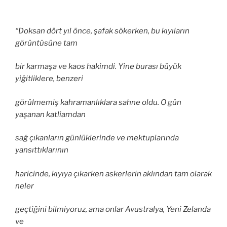
“Doksan dört yıl önce, şafak sökerken, bu kıyıların
görüntüsüne tam
bir karmaşa ve kaos hakimdi. Yine burası büyük
yiğitliklere, benzeri
görülmemiş kahramanlıklara sahne oldu. O gün
yaşanan katliamdan
sağ çıkanların günlüklerinde ve mektuplarında
yansıttıklarının
haricinde, kıyıya çıkarken askerlerin aklından tam olarak
neler
geçtiğini bilmiyoruz, ama onlar Avustralya, Yeni Zelanda
ve