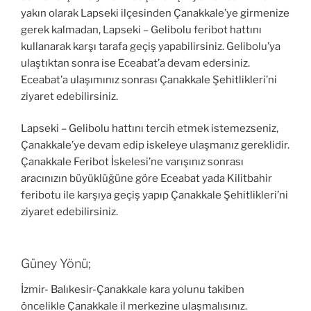
yakın olarak Lapseki ilçesinden Çanakkale’ye girmenize
gerek kalmadan, Lapseki – Gelibolu feribot hattını
kullanarak karşı tarafa geçiş yapabilirsiniz. Gelibolu’ya
ulaştıktan sonra ise Eceabat’a devam edersiniz.
Eceabat’a ulaşımınız sonrası Çanakkale Şehitlikleri’ni
ziyaret edebilirsiniz.
Lapseki – Gelibolu hattını tercih etmek istemezseniz,
Çanakkale’ye devam edip iskeleye ulaşmanız gereklidir.
Çanakkale Feribot İskelesi’ne varışınız sonrası
aracınızın büyüklüğüne göre Eceabat yada Kilitbahir
feribotu ile karşıya geçiş yapıp Çanakkale Şehitlikleri’ni
ziyaret edebilirsiniz.
Güney Yönü;
İzmir- Balıkesir-Çanakkale kara yolunu takiben
öncelikle Çanakkale il merkezine ulaşmalısınız.