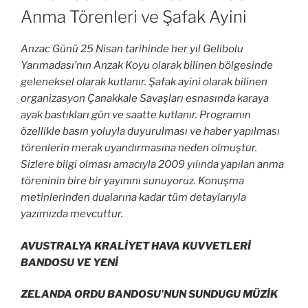
Anma Törenleri ve Şafak Ayini
Anzac Günü 25 Nisan tarihinde her yıl Gelibolu
Yarımadası’nın Anzak Koyu olarak bilinen bölgesinde
geleneksel olarak kutlanır. Şafak ayini olarak bilinen
organizasyon Çanakkale Savaşları esnasında karaya
ayak bastıkları gün ve saatte kutlanır. Programın
özellikle basın yoluyla duyurulması ve haber yapılması
törenlerin merak uyandırmasına neden olmuştur.
Sizlere bilgi olması amacıyla 2009 yılında yapılan anma
töreninin bire bir yayınını sunuyoruz. Konuşma
metinlerinden dualarına kadar tüm detaylarıyla
yazımızda mevcuttur.
AVUSTRALYA KRALİYET HAVA KUVVETLERİ
BANDOSU VE YENİ
ZELANDA ORDU BANDOSU’NUN SUNDUGU MÜZİK