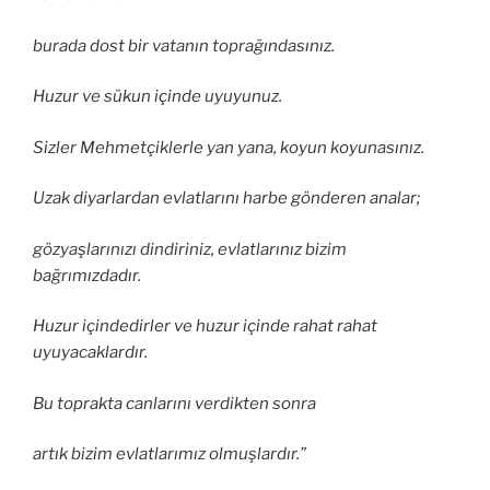
burada dost bir vatanın toprağındasınız.
Huzur ve sükun içinde uyuyunuz.
Sizler Mehmetçiklerle yan yana, koyun koyunasınız.
Uzak diyarlardan evlatlarını harbe gönderen analar;
gözyaşlarınızı dindiriniz, evlatlarınız bizim
bağrımızdadır.
Huzur içindedirler ve huzur içinde rahat rahat
uyuyacaklardır.
Bu toprakta canlarını verdikten sonra
artık bizim evlatlarımız olmuşlardır.”