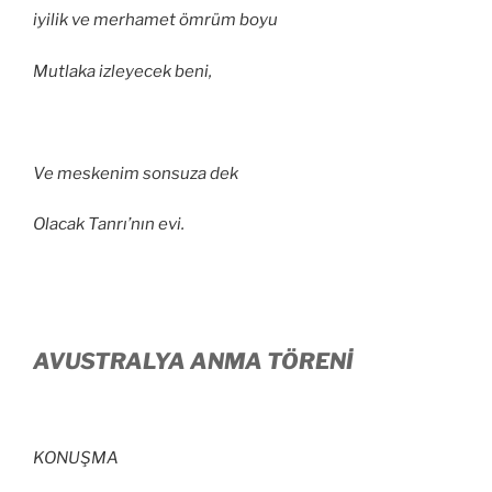
iyilik ve merhamet ömrüm boyu
Mutlaka izleyecek beni,
Ve meskenim sonsuza dek
Olacak Tanrı’nın evi.
AVUSTRALYA ANMA TÖRENİ
KONUŞMA