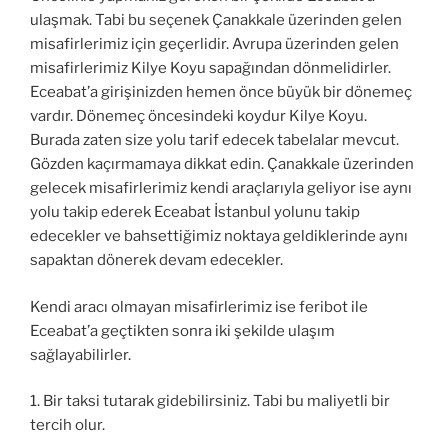
ulaşmak. Tabi bu seçenek Çanakkale üzerinden gelen
misafirlerimiz için geçerlidir. Avrupa üzerinden gelen
misafirlerimiz Kilye Koyu sapağından dönmelidirler.
Eceabat’a girişinizden hemen önce büyük bir dönemeç
vardır. Dönemeç öncesindeki koydur Kilye Koyu.
Burada zaten size yolu tarif edecek tabelalar mevcut.
Gözden kaçırmamaya dikkat edin. Çanakkale üzerinden
gelecek misafirlerimiz kendi araçlarıyla geliyor ise aynı
yolu takip ederek Eceabat İstanbul yolunu takip
edecekler ve bahsettiğimiz noktaya geldiklerinde aynı
sapaktan dönerek devam edecekler.
Kendi aracı olmayan misafirlerimiz ise feribot ile
Eceabat’a geçtikten sonra iki şekilde ulaşım
sağlayabilirler.
1. Bir taksi tutarak gidebilirsiniz. Tabi bu maliyetli bir
tercih olur.