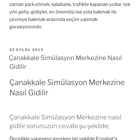
zaman park etmek, kalabalık, trafikte kapanan yollar, tek
yön geliş-gidişler, en önemlisi ise yola bakmak ile
çevreye bakmak arasında seçim yapmak
gereksinimidir.
YAYIM
22 EYLÜL 2013
TARIHI
Çanakkale Simülasyon Merkezine Nasıl
Gidilir
Çanakkale Simülasyon Merkezine
Nasıl Gidilir
Çanakkale Simülasyon Merkezine nasıl
gidilir sorunuzun cevabı şu şekilde;
Öncelikle yapmanız gereken bir şekilde Eceabat’a