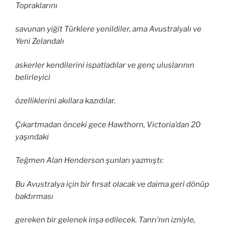
Topraklarını
savunan yiğit Türklere yenildiler, ama Avustralyalı ve
Yeni Zelandalı
askerler kendilerini ispatladılar ve genç uluslarının
belirleyici
özelliklerini akıllara kazıdılar.
Çıkartmadan önceki gece Hawthorn, Victoria’dan 20
yaşındaki
Teğmen Alan Henderson şunları yazmıştı:
Bu Avustralya için bir fırsat olacak ve daima geri dönüp
baktırması
gereken bir gelenek inşa edilecek. Tanrı’nın izniyle,