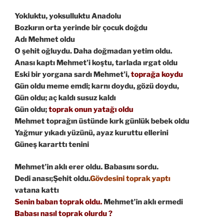
Yokluktu, yoksulluktu Anadolu
Bozkırın orta yerinde bir çocuk doğdu
Adı Mehmet oldu
O şehit oğluydu. Daha doğmadan yetim oldu.
Anası kaptı Mehmet’i koştu, tarlada ırgat oldu
Eski bir yorgana sardı Mehmet’i,
toprağa koydu
Gün oldu meme emdi; karnı doydu, gözü doydu,
Gün oldu; aç kaldı susuz kaldı
Gün oldu;
toprak onun yatağı oldu
Mehmet toprağın üstünde kırk günlük bebek oldu
Yağmur yıkadı yüzünü, ayaz kuruttu ellerini
Güneş kararttı tenini
Mehmet’in aklı erer oldu. Babasını sordu.
Dedi anası;Şehit oldu.
Gövdesini toprak yaptı
vatana kattı
Senin baban toprak oldu.
Mehmet’in aklı ermedi
Babası nasıl toprak olurdu ?