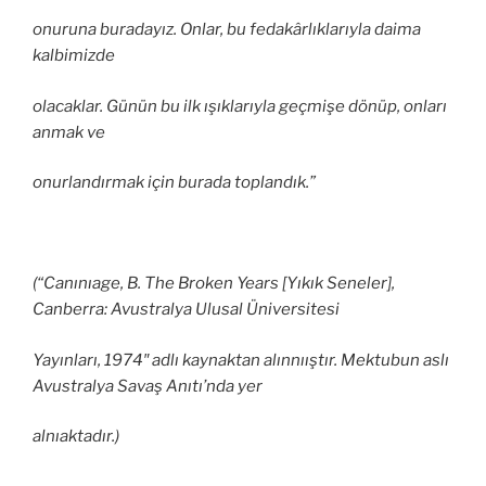
onuruna buradayız. Onlar, bu fedakârlıklarıyla daima
kalbimizde
olacaklar. Günün bu ilk ışıklarıyla geçmişe dönüp, onları
anmak ve
onurlandırmak için burada toplandık.”
(“Canınıage, B. The Broken Years [Yıkık Seneler],
Canberra: Avustralya Ulusal Üniversitesi
Yayınları, 1974″ adlı kaynaktan alınnııştır. Mektubun aslı
Avustralya Savaş Anıtı’nda yer
alnıaktadır.)