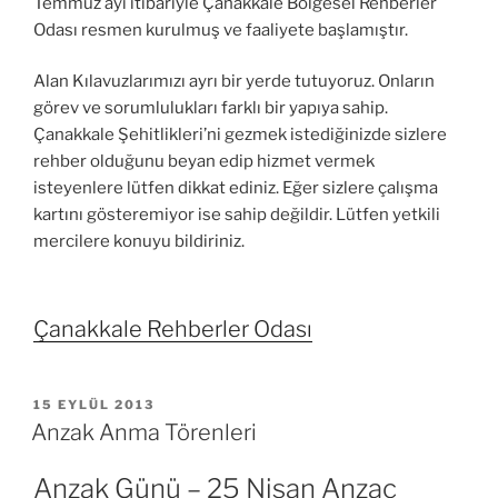
Temmuz ayı itibariyle Çanakkale Bölgesel Rehberler
Odası resmen kurulmuş ve faaliyete başlamıştır.
Alan Kılavuzlarımızı ayrı bir yerde tutuyoruz. Onların
görev ve sorumlulukları farklı bir yapıya sahip.
Çanakkale Şehitlikleri’ni gezmek istediğinizde sizlere
rehber olduğunu beyan edip hizmet vermek
isteyenlere lütfen dikkat ediniz. Eğer sizlere çalışma
kartını gösteremiyor ise sahip değildir. Lütfen yetkili
mercilere konuyu bildiriniz.
Çanakkale Rehberler Odası
YAYIM
15 EYLÜL 2013
TARIHI
Anzak Anma Törenleri
Anzak Günü – 25 Nisan Anzac