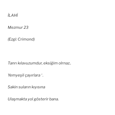
İLAHİ
Mezmur 23
(Ezgi: Crimond)
Tanrı kılavuzumdur, eksiğim olrnaz..
Yemyeşil çayırlara ‘ .
Sakin suların kıyısına
Ulaşmakta yol gösterir bana.